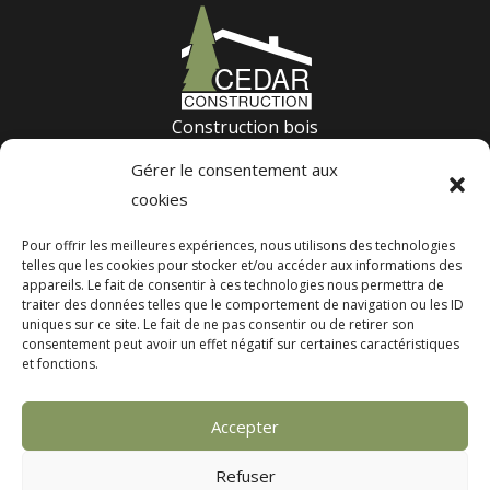
Construction bois
Terrasse bois
Gérer le consentement aux
Construction passive
cookies
Suivez nos derniers projets :
Pour offrir les meilleures expériences, nous utilisons des technologies
telles que les cookies pour stocker et/ou accéder aux informations des
appareils. Le fait de consentir à ces technologies nous permettra de
traiter des données telles que le comportement de navigation ou les ID
Nos réalisations
uniques sur ce site. Le fait de ne pas consentir ou de retirer son
consentement peut avoir un effet négatif sur certaines caractéristiques
À propos de nous
et fonctions.
Accepter
Demander un devis
Refuser