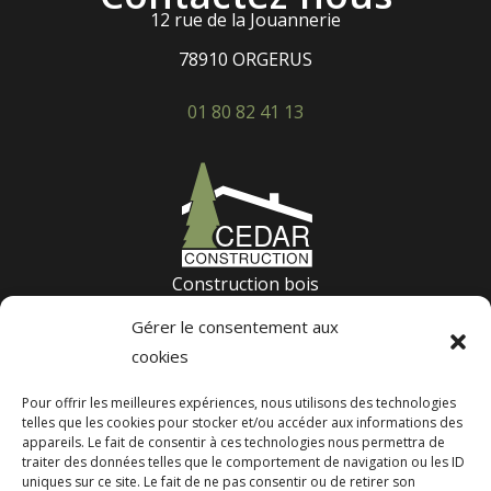
12 rue de la Jouannerie
78910 ORGERUS
01 80 82 41 13
Construction bois
Terrasse bois
Gérer le consentement aux
Construction passive
cookies
Suivez nos derniers projets :
Pour offrir les meilleures expériences, nous utilisons des technologies
telles que les cookies pour stocker et/ou accéder aux informations des
appareils. Le fait de consentir à ces technologies nous permettra de
traiter des données telles que le comportement de navigation ou les ID
Nos réalisations
uniques sur ce site. Le fait de ne pas consentir ou de retirer son