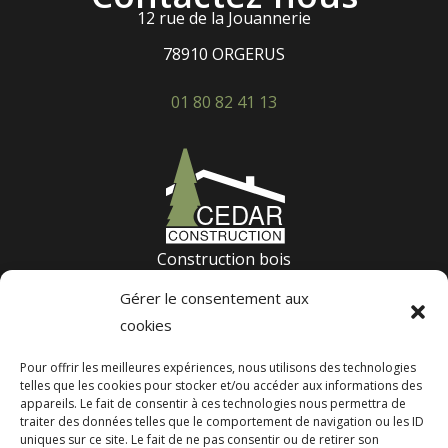
12 rue de la Jouannerie
78910 ORGERUS
01 80 82 41 13
Construction bois
Terrasse bois
Gérer le consentement aux
Construction passive
cookies
Suivez nos derniers projets :
Pour offrir les meilleures expériences, nous utilisons des technologies
telles que les cookies pour stocker et/ou accéder aux informations des
appareils. Le fait de consentir à ces technologies nous permettra de
traiter des données telles que le comportement de navigation ou les ID
Nos réalisations
uniques sur ce site. Le fait de ne pas consentir ou de retirer son