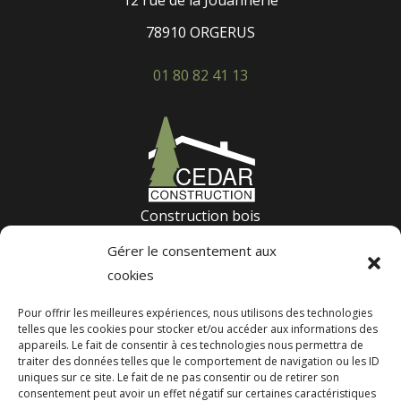
12 rue de la Jouannerie
78910 ORGERUS
01 80 82 41 13
Construction bois
Terrasse bois
Gérer le consentement aux
Construction passive
cookies
Suivez nos derniers projets :
Pour offrir les meilleures expériences, nous utilisons des technologies
telles que les cookies pour stocker et/ou accéder aux informations des
appareils. Le fait de consentir à ces technologies nous permettra de
traiter des données telles que le comportement de navigation ou les ID
Nos réalisations
uniques sur ce site. Le fait de ne pas consentir ou de retirer son
consentement peut avoir un effet négatif sur certaines caractéristiques